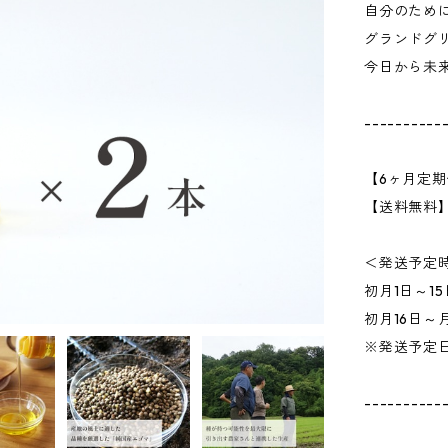
自分のため
グランドグ
今日から未
----------
【6ヶ月定
【送料無料
＜発送予定
初月1日～1
初月16日～
※発送予定
----------