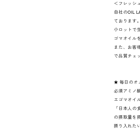
＜フレッシ
自社のOIL
ております
小ロットで
ゴマオイル
また、お客
で品質チェ
★ 毎日のオ
必須アミノ酸
エゴマオイ
「日本人の
の摂取量を
摂り入れた