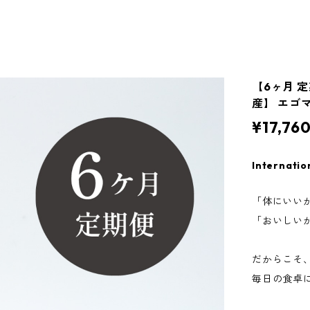
【6ヶ月 定
産】 エゴ
¥17,76
Internatio
「体にいい
「おいしい
だからこそ
毎日の食卓