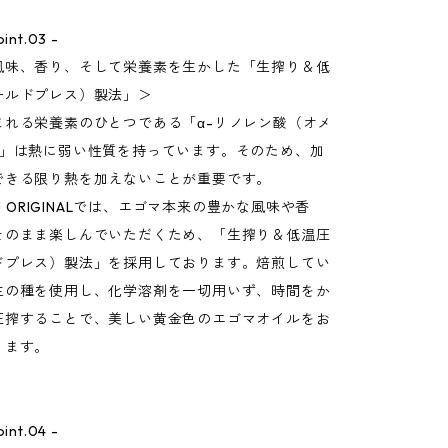
nt.03 -
風味、香り、そして栄養素を生かした「生搾り＆低
ールドプレス）製法」＞
まれる栄養素のひとつである「α-リノレン酸（オメ
）」は熱に弱い性質を持っています。そのため、加
できる限り熱を加えないことが重要です。
EN ORIGINALでは、エゴマ本来の豊かな風味や香
そのまま楽しんでいただくため、「生搾り＆低温圧
ドプレス）製法」を採用しております。焙煎してい
生の種を使用し、化学溶剤を一切用いず、時間をか
圧搾することで、美しい黄金色のエゴマオイルをお
ります。
nt.04 -