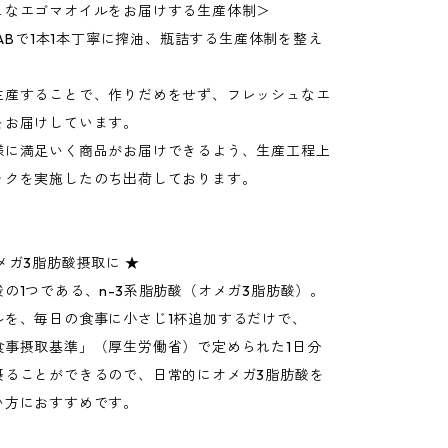
ュなエゴマオイルをお届けする生産体制＞
 LABで1本1本丁寧に搾油、瓶詰する生産体制を整え
。
生産することで、作りだめをせず、フレッシュなエ
をお届けしています。
様に満足いく商品がお届けできるよう、生産工程上
ックを実施したのち出荷しております。
メガ3脂肪酸摂取に ★
の1つである、n-3系脂肪酸（オメガ3脂肪酸）。
ルを、毎日の食事に小さじ1杯追加するだけで、
食事摂取基準」（厚生労働省）で定められた1日分
摂ることができるので、日常的にオメガ3脂肪酸を
い方におすすめです。