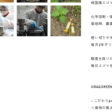
純国産エゴマ
化学溶剤・
栽培時、農
使い切りやす
毎月2本ず
鮮度を保つ
毎日エゴマ
GRA&GRE
- こだわりpoi
＜産地の風