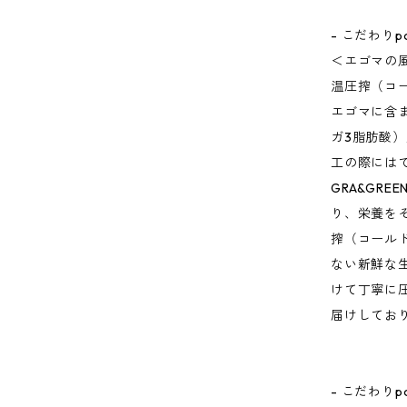
- こだわりpoi
＜エゴマの
温圧搾（コ
エゴマに含
ガ3脂肪酸
工の際には
GRA&GRE
り、栄養を
搾（コール
ない新鮮な
けて丁寧に
届けしてお
- こだわりpoi