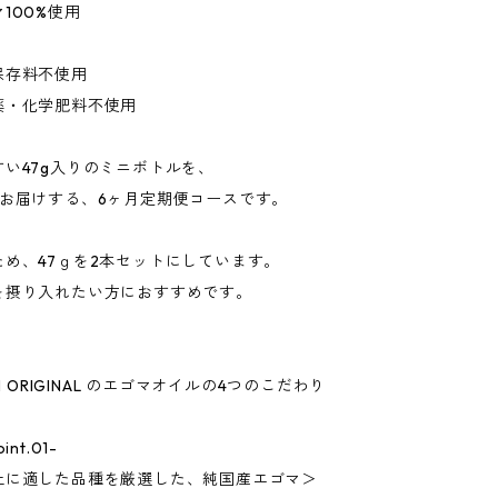
100%使用
保存料不使用
薬・化学肥料不使用
い47g入りのミニボトルを、
つお届けする、6ヶ月定期便コースです。
ため、47ｇを2本セットにしています。
を摂り入れたい方におすすめです。
EN ORIGINAL のエゴマオイルの4つのこだわり
nt.01-
土に適した品種を厳選した、純国産エゴマ＞